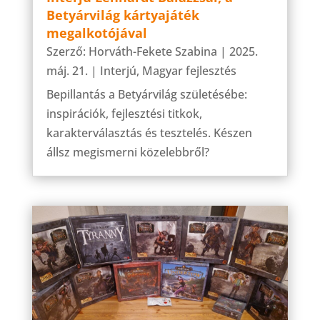
Betyárvilág kártyajáték
megalkotójával
Szerző:
Horváth-Fekete Szabina
|
2025.
máj. 21.
|
Interjú
,
Magyar fejlesztés
Bepillantás a Betyárvilág születésébe:
inspirációk, fejlesztési titkok,
karakterválasztás és tesztelés. Készen
állsz megismerni közelebbről?