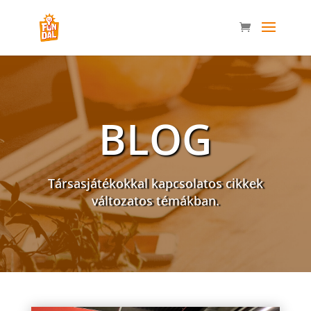
BLOG
Társasjátékokkal kapcsolatos cikkek
változatos témákban.