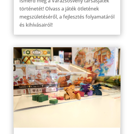
Ismerd meg a Varázsösvény társasjáték
történetét! Olvass a játék ötletének
megszületéséről, a fejlesztés folyamatáról
és kihívásairól!