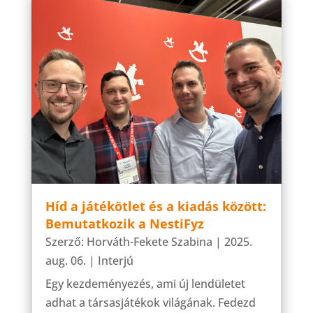
Híd a játékötlet és a kiadás között:
Bemutatkozik a NestiFyz
Szerző:
Horváth-Fekete Szabina
|
2025.
aug. 06.
|
Interjú
Egy kezdeményezés, ami új lendületet
adhat a társasjátékok világának. Fedezd