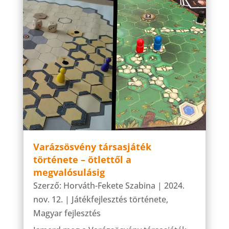
Varázsösvény társasjáték
története – ötlettől a
megvalósulásig
Szerző:
Horváth-Fekete Szabina
|
2024.
nov. 12.
|
Játékfejlesztés története
,
Magyar fejlesztés