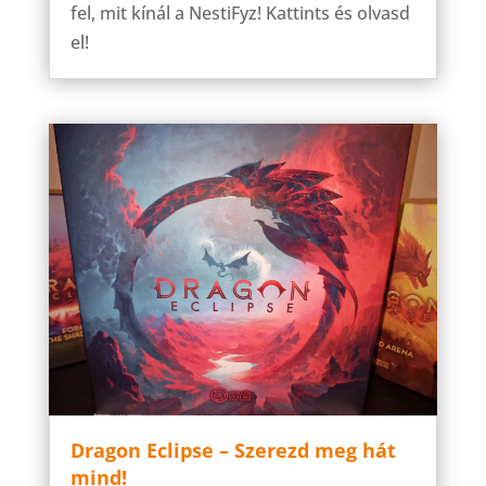
fel, mit kínál a NestiFyz! Kattints és olvasd
el!
Dragon Eclipse – Szerezd meg hát
mind!