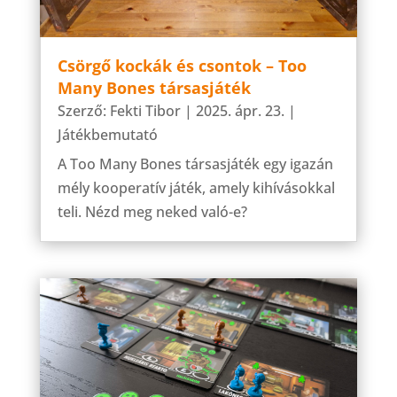
Csörgő kockák és csontok – Too
Many Bones társasjáték
Szerző:
Fekti Tibor
|
2025. ápr. 23.
|
Játékbemutató
A Too Many Bones társasjáték egy igazán
mély kooperatív játék, amely kihívásokkal
teli. Nézd meg neked való-e?