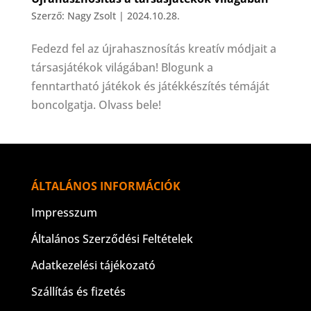
Szerző:
Nagy Zsolt
|
2024.10.28.
Fedezd fel az újrahasznosítás kreatív módjait a
társasjátékok világában! Blogunk a
fenntartható játékok és játékkészítés témáját
boncolgatja. Olvass bele!
ÁLTALÁNOS INFORMÁCIÓK
Impresszum
Általános Szerződési Feltételek
Adatkezelési tájékozató
Szállítás és fizetés