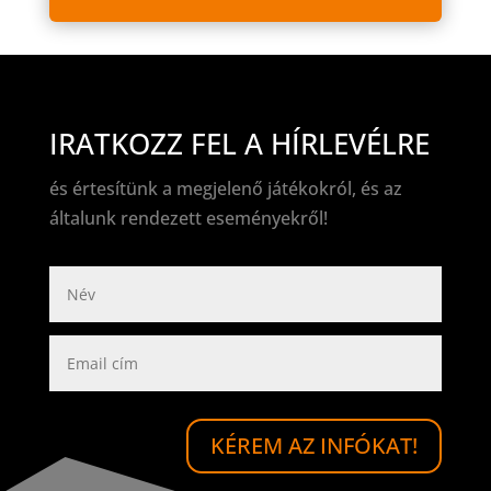
IRATKOZZ FEL A HÍRLEVÉLRE
és értesítünk a megjelenő játékokról, és az
általunk rendezett eseményekről!
KÉREM AZ INFÓKAT!