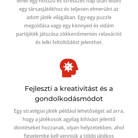
lehet egy hosszú és stresszes nap után leülni
egy társasjátékhoz és teljesen elmerülni az
adott játék világában. Egy-egy puzzle
megoldása vagy egy könnyed és vidám
partijáték játszása zökkenőmentes relaxációt
és lelki feltöltődést jelenthet.

Fejleszti a kreativitást és a
gondolkodásmódot
Egy stratégiai játék például lehetőséget ad arra,
hogy a játékosok agyilag kihívást jelentő
döntéseket hozzanak, olyan helyzetekben, ahol
figyelembe kell venniük a többi játékos