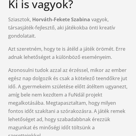
Ki is vagyok?
Sziasztok,
Horváth-Fekete Szabina
vagyok,
társasjáték-fejlesztő, aki játékokba önti kreatív
gondolatait.
Azt szeretném, hogy te is átéld a játék örömét. Erre
adnak lehetőséget a különböző eseményeim.
Azonosulni tudok azzal az érzéssel, mikor az ember
egész nap dolgozik és csak a kötelező teendőkre jut
idő. A gyermekeim születése előtt átéltem ugyanezt,
amíg bele nem kezdtem a FuNdál projekt
megalkotásába. Megtapasztaltam, hogy milyen
fontos időt szakítani a szórakozásra. A játék remek
lehetőséget ad, hogy szabadabbnak érezzük
magunkat és minőségi időt töltsünk a
szeretteinkkel.