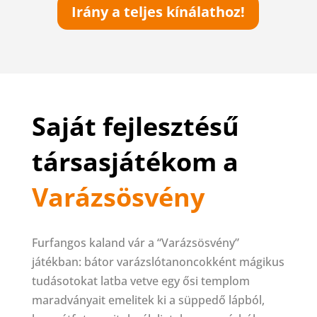
Irány a teljes kínálathoz!
Saját fejlesztésű
társasjátékom a
Varázsösvény
Furfangos kaland vár a “Varázsösvény”
játékban: bátor varázslótanoncokként mágikus
tudásotokat latba vetve egy ősi templom
maradványait emelitek ki a süppedő lápból,