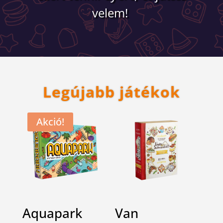
velem!
Legújabb játékok
Akció!
Aquapark
Van