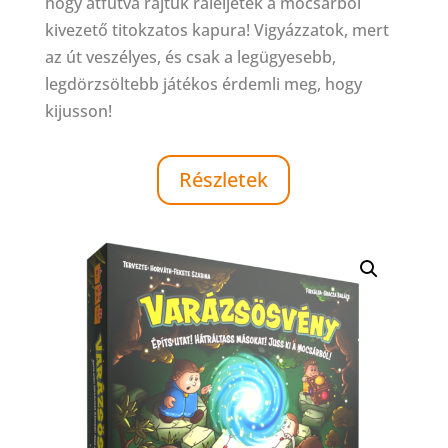
hogy átfutva rajtuk ráleljetek a mocsárból
kivezető titokzatos kapura! Vigyázzatok, mert
az út veszélyes, és csak a legügyesebb,
legdörzsöltebb játékos érdemli meg, hogy
kijusson!
Részletek