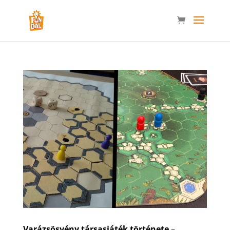
Varázsösvény társasjáték története –