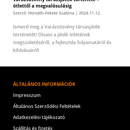
ötlettől a megvalósulásig
Szerző:
Horváth-Fekete Szabina
|
2024.11.12.
Ismerd meg a Varázsösvény társasjáték
történetét! Olvass a játék ötletének
megszületéséről, a fejlesztés folyamatáról és
kihívásairól!
ÁLTALÁNOS INFORMÁCIÓK
Impresszum
Általános Szerződési Feltételek
Adatkezelési tájékozató
Szállítás és fizetés