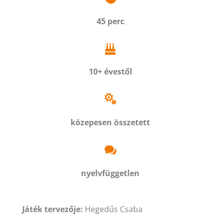
45 perc

10+ évestől

közepesen összetett

nyelvfüggetlen
Játék tervezője:
Hegedűs Csaba​