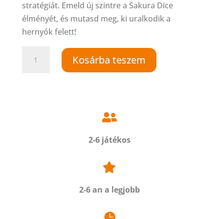
stratégiát. Emeld új szintre a Sakura Dice
élményét, és mutasd meg, ki uralkodik a
hernyók felett!
Sakura
Kosárba teszem
Dice
-
Pillangók
kiegészítő

mennyiség
2-6 játékos

2-6 an a legjobb
