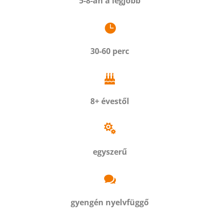
5-8-an a legjobb

30-60 perc

8+ évestől

egyszerű

gyengén nyelvfüggő