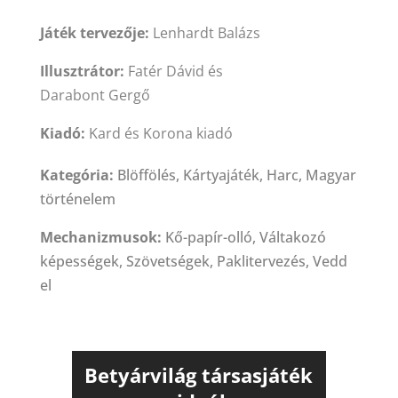
Játék tervezője:
Lenhardt Balázs​
Illusztrátor:
Fatér Dávid és
Darabont Gergő
Kiadó:
Kard és Korona kiadó
Kategória:
Blöffölés, Kártyajáték, Harc, Magyar
történelem​
Mechanizmusok:
Kő-papír-olló, Váltakozó
képességek, Szövetségek, Paklitervezés, Vedd
el
Betyárvilág társasjáték