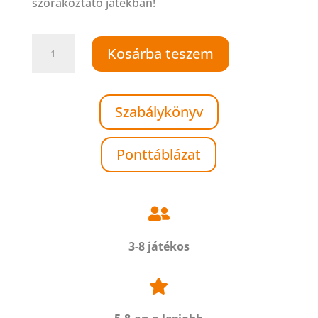
szórakoztató játékban!
Betyárvilág
Kosárba teszem
mennyiség
Szabálykönyv
Ponttáblázat

3-8 játékos
