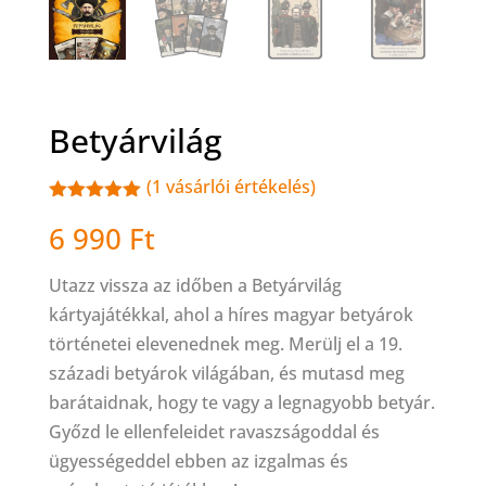
Betyárvilág
(
1
vásárlói értékelés)
Értékelés
6 990
Ft
5.00
az 5-
ből,
értékelés
Utazz vissza az időben a Betyárvilág
alapján
kártyajátékkal, ahol a híres magyar betyárok
történetei elevenednek meg. Merülj el a 19.
századi betyárok világában, és mutasd meg
barátaidnak, hogy te vagy a legnagyobb betyár.
Győzd le ellenfeleidet ravaszságoddal és
ügyességeddel ebben az izgalmas és