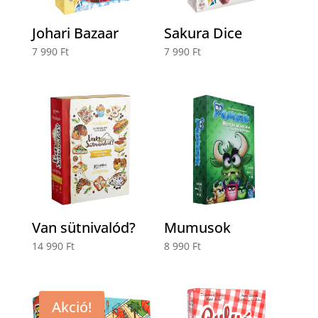
Johari Bazaar
Sakura Dice
7 990
Ft
7 990
Ft
Van sütnivalód?
Mumusok
14 990
Ft
8 990
Ft
Akció!