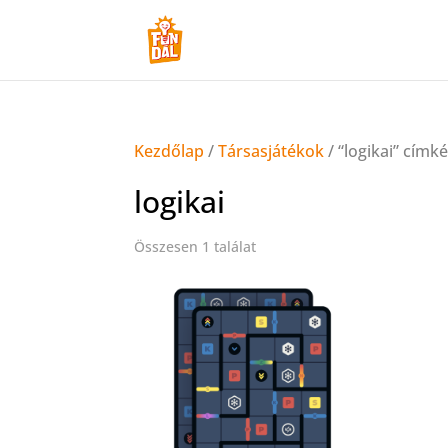
Kezdőlap
/
Társasjátékok
/ “logikai” cím
logikai
Összesen 1 találat