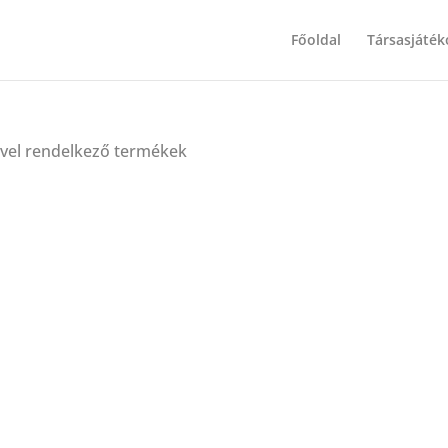
Főoldal
Társasjáték
kével rendelkező termékek