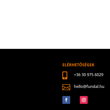
ELÉRHETŐSÉGEK

+36 30 975 6029

hello@fundal.hu
Követés
Követés