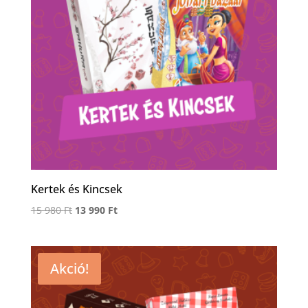
Kertek és Kincsek
Original
Current
15 980
Ft
13 990
Ft
price
price
was:
is:
15
13
Akció!
980 Ft.
990 Ft.