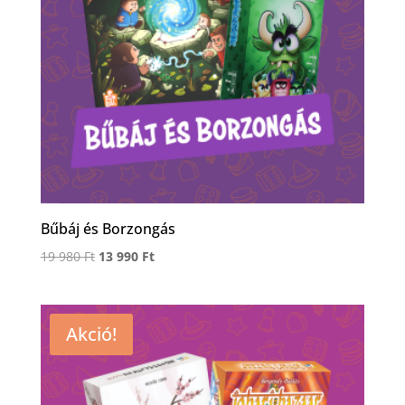
Bűbáj és Borzongás
Original
Current
19 980
Ft
13 990
Ft
price
price
was:
is:
19
13
Akció!
980 Ft.
990 Ft.