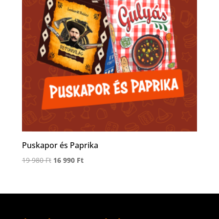
Puskapor és Paprika
Original
Current
19 980
Ft
16 990
Ft
price
price
was:
is:
19
16
980 Ft.
990 Ft.