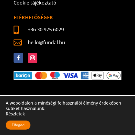
Cookie tájékoztató
ELÉRHETŐSÉGEK

+36 30 975 6029

hello@fundal.hu
Követés
Követés
A weboldalon a minőségi felhasználói élmény érdekében
sütiket használunk.
Részletek
Elfogad